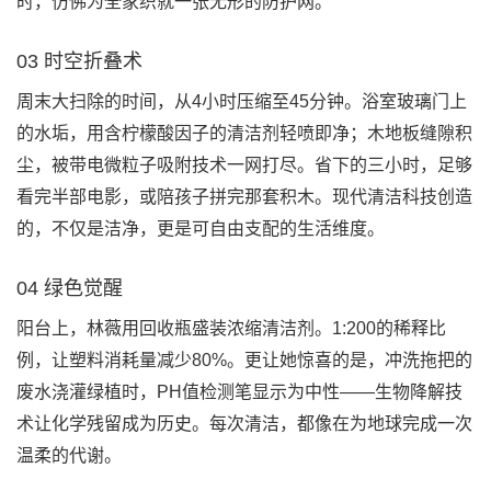
时，仿佛为全家织就一张无形的防护网。
03 时空折叠术
周末大扫除的时间，从4小时压缩至45分钟。浴室玻璃门上
的水垢，用含柠檬酸因子的清洁剂轻喷即净；木地板缝隙积
尘，被带电微粒子吸附技术一网打尽。省下的三小时，足够
看完半部电影，或陪孩子拼完那套积木。现代清洁科技创造
的，不仅是洁净，更是可自由支配的生活维度。
04 绿色觉醒
阳台上，林薇用回收瓶盛装浓缩清洁剂。1:200的稀释比
例，让塑料消耗量减少80%。更让她惊喜的是，冲洗拖把的
废水浇灌绿植时，PH值检测笔显示为中性——生物降解技
术让化学残留成为历史。每次清洁，都像在为地球完成一次
温柔的代谢。