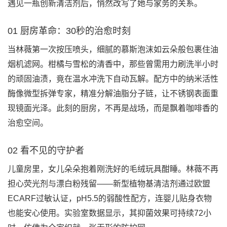
遇见一瓶创新清洁剂后，悄然改写了她与家务的关系。
01 厨房革命：30秒的治愈时刻
当林薇第一次按压喷头，细腻的慕斯泡沫如云朵般包裹住油
烟机滤网。柑橘与雪松的清香中，那些曾需用力刷洗半小时
的顽固油渍，竟在温水冲洗下自动瓦解。配方中的纳米活性
酶像微型拆弹专家，精准分解油脂分子链，让不锈钢表面重
现镜面光泽。此刻的厨房，不再是战场，而是飘着咖啡香的
治愈空间。
02 看不见的守护者
儿童房里，女儿朵朵抱着刚洗好的毛绒玩具酣睡。林薇不再
担心荧光剂与漂白粉残留——新型植物基清洁剂通过欧盟
ECARF过敏认证，pH5.5的弱酸性配方，连婴儿贴身衣物
也能安心使用。实验室数据显示，其抑菌效果可持续72小