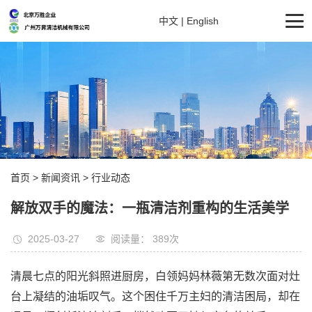
中文
|
English
首页
>
新闻资讯
>
行业动态
‌解放双手的魔法：一瓶清洁剂重构的生活美学
2025-03-27
阅读量： 389
次
清晨七点的阳光斜照进厨房，白领妈妈林薇第无数次面对灶
台上凝结的油垢叹气。这个困住千万主妇的清洁困局，却在