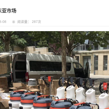
东亚市场
8-08
阅读量： 287
次